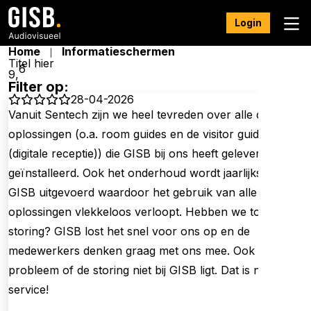
Login
Home
Informatieschermen
Titel hier
6
9,
Filter op:
28-04-2026
Vanuit Sentech zijn we heel tevreden over alle digitale
oplossingen (o.a. room guides en de visitor guide
(digitale receptie)) die GISB bij ons heeft geleverd en
geïnstalleerd. Ook het onderhoud wordt jaarlijks door
GISB uitgevoerd waardoor het gebruik van alle digitale
oplossingen vlekkeloos verloopt. Hebben we toch een
storing? GISB lost het snel voor ons op en de
medewerkers denken graag met ons mee. Ook als het
probleem of de storing niet bij GISB ligt. Dat is nog eens
service!