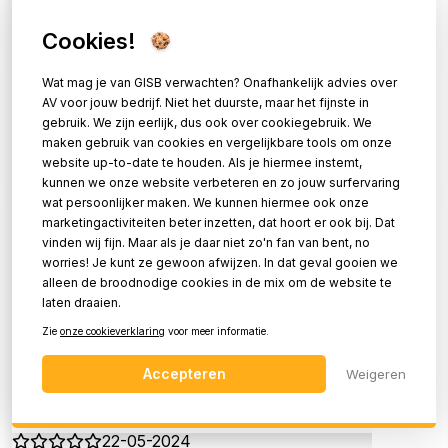
Richard van Hessel
Cookies!
22-05-2024
Kundig advies, prettig contact en korte lijnen. Kortom,
Wat mag je van GISB verwachten? Onafhankelijk advies over
AV voor jouw bedrijf. Niet het duurste, maar het fijnste in
wij zijn tevreden.
gebruik. We zijn eerlijk, dus ook over cookiegebruik. We
maken gebruik van cookies en vergelijkbare tools om onze
Jan van der Windt
website up-to-date te houden. Als je hiermee instemt,
kunnen we onze website verbeteren en zo jouw surfervaring
22-05-2024
wat persoonlijker maken. We kunnen hiermee ook onze
GISB heeft vorig jaar een Konftel audio-video-streaming
marketingactiviteiten beter inzetten, dat hoort er ook bij. Dat
systeem in onze collegezaal geïnstalleerd met twee
vinden wij fijn. Maar als je daar niet zo'n fan van bent, no
worries! Je kunt ze gewoon afwijzen. In dat geval gooien we
PTZ camera’s. We kregen goed advies in de
alleen de broodnodige cookies in de mix om de website te
oriëntatiefase. De installatie werd keurig gedaan,
laten draaien.
flexibel meegedacht over de handigste aanpak. Het
Zie
onze cookieverklaring
voor meer informatie.
systeem werkt in de praktijk heel goed. Tevreden dus.
Accepteren
Weigeren
Erjen van Nierop
22-05-2024