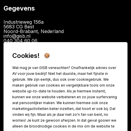
Gegevens
Industrieweg 156a
5683 CG Best
Noord-Brabant, Nederland
info@gisb.nl
040 304 60 06
KvK: 89726340
BTW: NL865079341B01
IBAN NL14INGB0120094886
Cookies!
Wat mag je van GISB verwachten? Onafhankelijk advies over
AV voor jouw bedrijf. Niet het duurste, maar het fijnste in
Informatie
gebruik. We zijn eerlijk, dus ook over cookiegebruik. We
maken gebruik van cookies en vergelijkbare tools om onze
Contact
website up-to-date te houden. Als je hiermee instemt,
kunnen we onze website verbeteren en zo jouw surfervaring
FAQ
wat persoonlijker maken. We kunnen hiermee ook onze
Over ons
marketingactiviteiten beter inzetten, dat hoort er ook bij. Dat
vinden wij fijn. Maar als je daar niet zo'n fan van bent, no
Referenties
worries! Je kunt ze gewoon afwijzen. In dat geval gooien we
Vacatures
alleen de broodnodige cookies in de mix om de website te