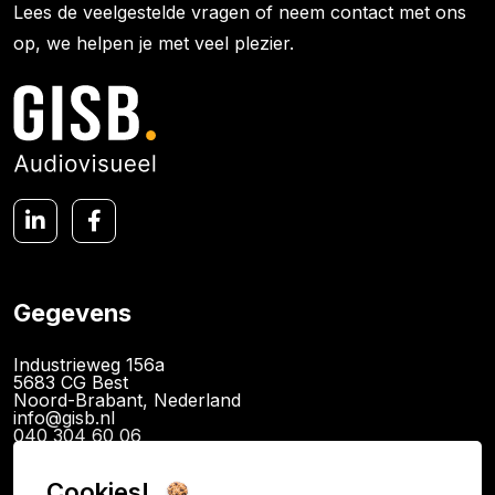
Lees de veelgestelde vragen of neem contact met ons
op, we helpen je met veel plezier.
Gegevens
Industrieweg 156a
5683 CG Best
Noord-Brabant, Nederland
info@gisb.nl
040 304 60 06
KvK: 89726340
BTW: NL865079341B01
IBAN NL14INGB0120094886
Cookies!