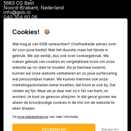
5683 CG Best
Noord-Brabant, Nederland
info@gisb.nl
040 304 60 06
KvK: 89726340
BTW: NL865079341B01
IBAN NL14INGB0120094886
Cookies!
Wat mag je van GISB verwachten? Onafhankelijk advies over
AV voor jouw bedrijf. Niet het duurste, maar het fijnste in
Informatie
gebruik. We zijn eerlijk, dus ook over cookiegebruik. We
maken gebruik van cookies en vergelijkbare tools om onze
Contact
website up-to-date te houden. Als je hiermee instemt,
kunnen we onze website verbeteren en zo jouw surfervaring
FAQ
wat persoonlijker maken. We kunnen hiermee ook onze
Over ons
marketingactiviteiten beter inzetten, dat hoort er ook bij. Dat
vinden wij fijn. Maar als je daar niet zo'n fan van bent, no
Referenties
worries! Je kunt ze gewoon afwijzen. In dat geval gooien we
Vacatures
alleen de broodnodige cookies in de mix om de website te
Teamviewer
laten draaien.
Zie
onze cookieverklaring
voor meer informatie.
Accepteren
Weigeren