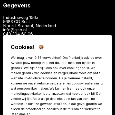
Gegevens
Industrieweg 156a
5683 CG Best
Noord-Brabant, Nederland
info@gisb.nl
040 304 60 06
KvK: 89726340
BTW: NL865079341B01
Cookies!
IBAN NL14INGB0120094886
Wat mag je van GISB verwachten? Onafhankelijk advies over
AV voor jouw bedrijf. Niet het duurste, maar het fijnste in
Informatie
gebruik. We zijn eerlijk, dus ook over cookiegebruik. We
maken gebruik van cookies en vergelijkbare tools om onze
Contact
website up-to-date te houden. Als je hiermee instemt,
kunnen we onze website verbeteren en zo jouw surfervaring
FAQ
wat persoonlijker maken. We kunnen hiermee ook onze
Over ons
marketingactiviteiten beter inzetten, dat hoort er ook bij. Dat
vinden wij fijn. Maar als je daar niet zo'n fan van bent, no
Referenties
worries! Je kunt ze gewoon afwijzen. In dat geval gooien we
Vacatures
alleen de broodnodige cookies in de mix om de website te
Teamviewer
laten draaien.