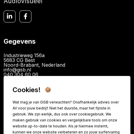
Gegevens
Industrieweg 156a
5683 CG Best
Noord-Brabant, Nederland
info@gisb.nl
040 304 60 06
KvK: 89726340
BTW: NL865079341B01
Cookies!
IBAN NL14INGB0120094886
Wat mag je van GISB verwachten? Onafhankelijk advies over
AV voor jouw bedrijf. Niet het duurste, maar het fijnste in
Informatie
gebruik. We zijn eerlijk, dus ook over cookiegebruik. We
maken gebruik van cookies en vergelijkbare tools om onze
Contact
website up-to-date te houden. Als je hiermee instemt,
kunnen we onze website verbeteren en zo jouw surfervaring