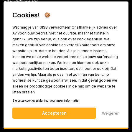
040 304 60 06
KvK: 89726340
BTW: NL865079341B01
Cookies!
IBAN NL14INGB0120094886
Wat mag je van GISB verwachten? Onafhankelijk advies over
AV voor jouw bedrijf. Niet het duurste, maar het fijnste in
Informatie
gebruik. We zijn eerlijk, dus ook over cookiegebruik. We
maken gebruik van cookies en vergelijkbare tools om onze
Contact
website up-to-date te houden. Als je hiermee instemt,
kunnen we onze website verbeteren en zo jouw surfervaring
FAQ
wat persoonlijker maken. We kunnen hiermee ook onze
Over ons
marketingactiviteiten beter inzetten, dat hoort er ook bij. Dat
vinden wij fijn. Maar als je daar niet zo'n fan van bent, no
Referenties
worries! Je kunt ze gewoon afwijzen. In dat geval gooien we
Vacatures
alleen de broodnodige cookies in de mix om de website te
Teamviewer
laten draaien.
Zie
onze cookieverklaring
voor meer informatie.
Accepteren
Weigeren
© 2026 GISB bv. Alle rechten voorbehouden
Algemene Voorwaarden
Privacy
Cookies