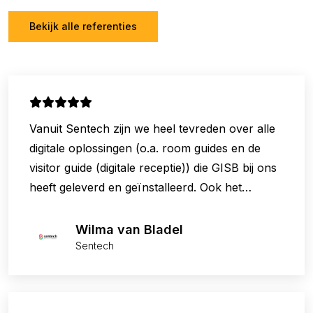
Bekijk alle referenties
Vanuit Sentech zijn we heel tevreden over alle
digitale oplossingen (o.a. room guides en de
visitor guide (digitale receptie)) die GISB bij ons
heeft geleverd en geïnstalleerd. Ook het
onderhoud wordt jaarlijks door GISB uitgevoerd
waardoor het gebruik van alle digitale
Wilma van Bladel
oplossingen vlekkeloos verloopt. Hebben we
Sentech
toch een storing? GISB lost het snel voor ons
op en de medewerkers denken graag met ons
mee. Ook als het probleem of de storing niet bij